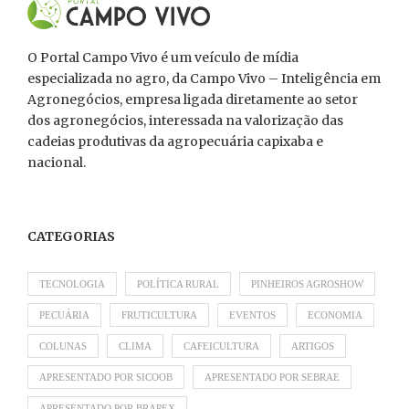
O Portal Campo Vivo é um veículo de mídia
especializada no agro, da Campo Vivo – Inteligência em
Agronegócios, empresa ligada diretamente ao setor
dos agronegócios, interessada na valorização das
cadeias produtivas da agropecuária capixaba e
nacional.
CATEGORIAS
TECNOLOGIA
POLÍTICA RURAL
PINHEIROS AGROSHOW
PECUÁRIA
FRUTICULTURA
EVENTOS
ECONOMIA
COLUNAS
CLIMA
CAFEICULTURA
ARTIGOS
APRESENTADO POR SICOOB
APRESENTADO POR SEBRAE
APRESENTADO POR BRAPEX