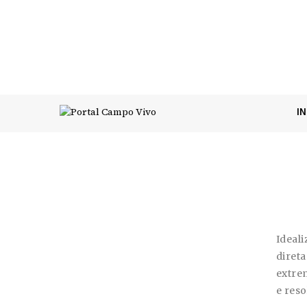
I
Ideal
diret
extre
e reso