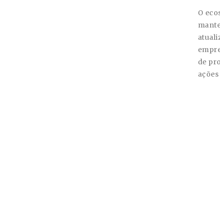
O eco
mante
atuali
empre
de pr
ações