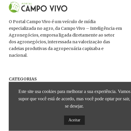
O Portal Campo Vivo é um veículo de mídia
especializada no agro, da Campo Vivo – Inteligência em
Agronegócios, empresa ligada diretamente ao setor
dos agronegócios, interessada na valorização das
cadeias produtivas da agropecuária capixaba e
nacional.
CATEGORIAS
Este site usa cookies para melhorar a sua experiência. Vamos
TECNOLOGIA
POLÍTICA RURAL
PINHEIROS AGROSHOW
supor que você está de acordo, mas você pode optar por sair,
PECUÁRIA
FRUTICULTURA
EVENTOS
ECONOMIA
se desejar.
COLUNAS
CLIMA
CAFEICULTURA
ARTIGOS
Aceitar
APRESENTADO POR SICOOB
APRESENTADO POR SEBRAE