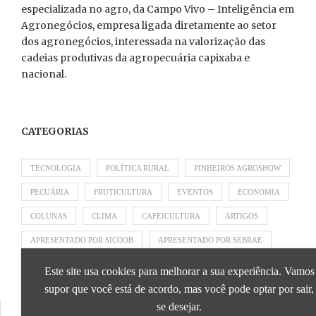
especializada no agro, da Campo Vivo – Inteligência em
Agronegócios, empresa ligada diretamente ao setor
dos agronegócios, interessada na valorização das
cadeias produtivas da agropecuária capixaba e
nacional.
CATEGORIAS
TECNOLOGIA
POLÍTICA RURAL
PINHEIROS AGROSHOW
PECUÁRIA
FRUTICULTURA
EVENTOS
ECONOMIA
COLUNAS
CLIMA
CAFEICULTURA
ARTIGOS
APRESENTADO POR SICOOB
APRESENTADO POR SEBRAE
APRESENTADO POR BRAPEX
Este site usa cookies para melhorar a sua experiência. Vamos
supor que você está de acordo, mas você pode optar por sair,
se desejar.