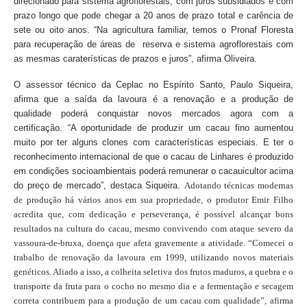
direcionado para sistema agroflorestais, com juros subsidiados e com
prazo longo que pode chegar a 20 anos de prazo total e carência de
sete ou oito anos. “Na agricultura familiar, temos o Pronaf Floresta
para recuperação de áreas de reserva e sistema agroflorestais com
as mesmas caraterísticas de prazos e juros”, afirma Oliveira.
O assessor técnico da Ceplac no Espírito Santo, Paulo Siqueira,
afirma que a saída da lavoura é a renovação e a produção de
qualidade poderá conquistar novos mercados agora com a
certificação.
“
A oportunidade de produzir um cacau fino aumentou
muito por ter alguns clones com características especiais. E ter o
reconhecimento internacional de que o cacau de Linhares é produzido
em condições socioambientais poderá remunerar o cacauicultor acima
do preço de mercado”, destaca Siqueira.
Adotando técnicas modernas
de produção há vários anos em sua propriedade, o produtor Emir Filho
acredita que, com dedicação e perseverança, é possível alcançar bons
resultados na cultura do cacau, mesmo convivendo com ataque severo da
vassoura-de-bruxa, doença que afeta gravemente a atividade. “Comecei o
trabalho de renovação da lavoura em 1999, utilizando novos materiais
genéticos. Aliado a isso, a colheita seletiva dos frutos maduros, a quebra e o
transporte da fruta para o cocho no mesmo dia e a fermentação e secagem
correta contribuem para a produção de um cacau com qualidade”, afirma