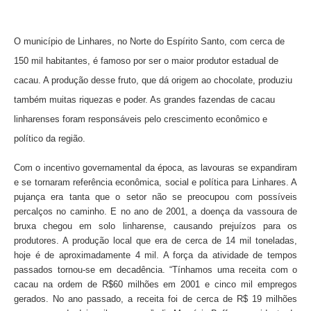
O município de Linhares, no Norte do Espírito Santo, com cerca de
150 mil habitantes, é famoso por ser o maior produtor estadual de
cacau. A produção desse fruto, que dá origem ao chocolate, produziu
também muitas riquezas e poder. As grandes fazendas de cacau
linharenses foram responsáveis pelo crescimento econômico e
político da região.
Com o incentivo governamental da época, as lavouras se expandiram
e se tornaram referência econômica, social e política para Linhares. A
pujança era tanta que o setor não se preocupou com possíveis
percalços no caminho. E no ano de 2001, a doença da vassoura de
bruxa chegou em solo linharense, causando prejuízos para os
produtores. A produção local que era de cerca de 14 mil toneladas,
hoje é de aproximadamente 4 mil. A força da atividade de tempos
passados tornou-se em decadência.
“Tínhamos uma receita com o
cacau na ordem de R$60 milhões em 2001 e cinco mil empregos
gerados. No ano passado, a receita foi de cerca de R$ 19 milhões