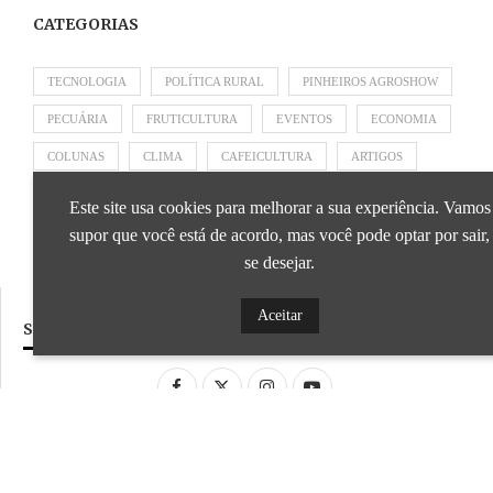
CATEGORIAS
TECNOLOGIA
POLÍTICA RURAL
PINHEIROS AGROSHOW
PECUÁRIA
FRUTICULTURA
EVENTOS
ECONOMIA
COLUNAS
CLIMA
CAFEICULTURA
ARTIGOS
APRESENTADO POR SICOOB
APRESENTADO POR SEBRAE
Este site usa cookies para melhorar a sua experiência. Vamos
APRESENTADO POR BRAPEX
supor que você está de acordo, mas você pode optar por sair,
se desejar.
Aceitar
SIGA NOSSAS REDES SOCIAIS
Desenvolvido por
ideale.dev