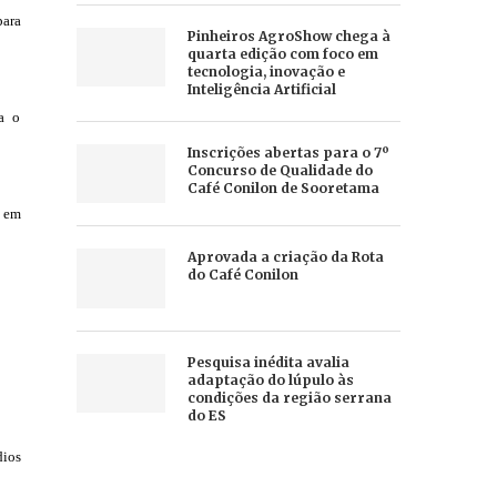
para
Pinheiros AgroShow chega à
quarta edição com foco em
tecnologia, inovação e
Inteligência Artificial
a o
Inscrições abertas para o 7º
Concurso de Qualidade do
Café Conilon de Sooretama
, em
Aprovada a criação da Rota
do Café Conilon
Pesquisa inédita avalia
adaptação do lúpulo às
condições da região serrana
do ES
dios