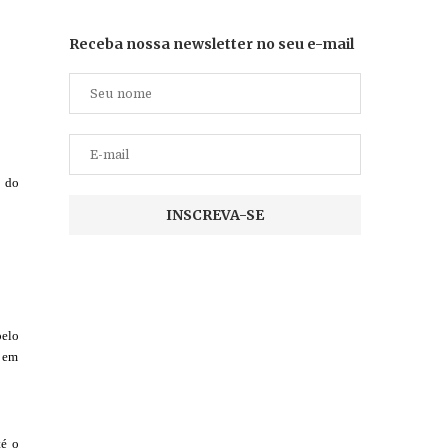
Receba nossa newsletter no seu e-mail
, do
pelo
s em
té o