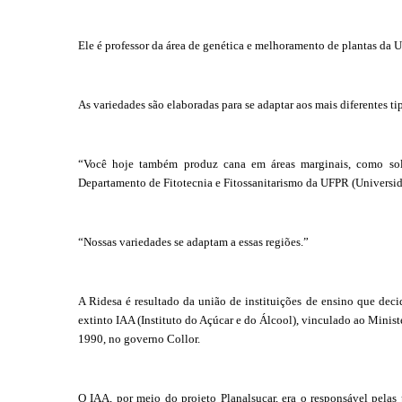
Ele é professor da área de genética e melhoramento de plantas da 
As variedades são elaboradas para se adaptar aos mais diferentes ti
“Você hoje também produz cana em áreas marginais, como solos
Departamento de Fitotecnia e Fitossanitarismo da UFPR (Universid
“Nossas variedades se adaptam a essas regiões.”
A Ridesa é resultado da união de instituições de ensino que dec
extinto IAA (Instituto do Açúcar e do Álcool), vinculado ao Minis
1990, no governo Collor.
O IAA, por meio do projeto Planalsucar, era o responsável pelas