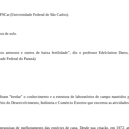
UFSCar (Universidade Federal de São Carlos).
pos de solo.
 arenosos e outros de baixa fertilidade”, diz o professor Edelclaiton Daros
ade Federal do Paraná).
idiram “herdar” o conhecimento e a estrutura de laboratórios de campo mantidos 
tério do Desenvolvimento, Indústria e Comércio Exterior que encerrou as atividade
 pesquisas de melhoramento das espécies de cana. Desde sua criação, em 1972, a