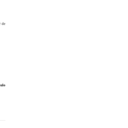
é de
aulo