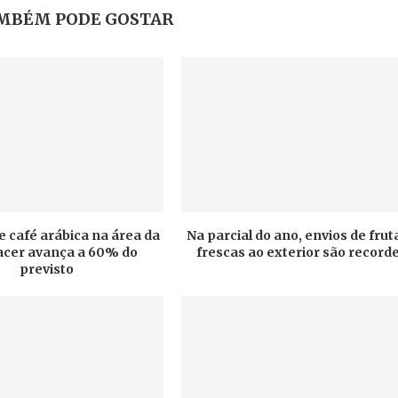
MBÉM PODE GOSTAR
e café arábica na área da
Na parcial do ano, envios de frut
cer avança a 60% do
frescas ao exterior são record
previsto