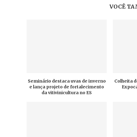
VOCÊ TA
Seminário destaca uvas de inverno
Colheita d
e lança projeto de fortalecimento
Expoca
da vitivinicultura no ES