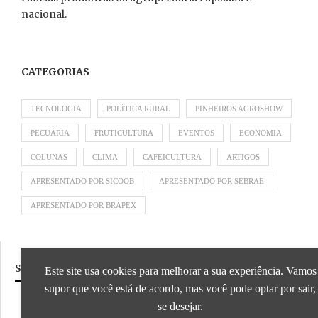
nacional.
CATEGORIAS
TECNOLOGIA
POLÍTICA RURAL
PINHEIROS AGROSHOW
PECUÁRIA
FRUTICULTURA
EVENTOS
ECONOMIA
COLUNAS
CLIMA
CAFEICULTURA
ARTIGOS
APRESENTADO POR SICOOB
APRESENTADO POR SEBRAE
APRESENTADO POR BRAPEX
SIGA NOSSAS REDES SOCIAIS
Este site usa cookies para melhorar a sua experiência. Vamos
supor que você está de acordo, mas você pode optar por sair,
se desejar.