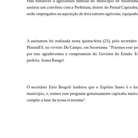
Para fortalecer a agricultura familiar do município de Sooretam
assinou um convênio com a Prefeitura, dentro do Pronaf Capixaba,
serão empregados na aquisição de dois tratores agrícolas, equipado
A assinatura foi realizada nesta quinta-feira (25), pelo secretár
PlantarES, no viveiro Du Campo, em Sooretama. “Fizemos esse ped
por isso agradecemos o compromisso do Governo do Estado. Esse
prefeita Joana Rangel.
O secretário Enio Bergoli lembrou que o Espírito Santo é o ú
município, e, termos esse programa genuinamente capixaba muito n
compõe a base da nossa economia”.