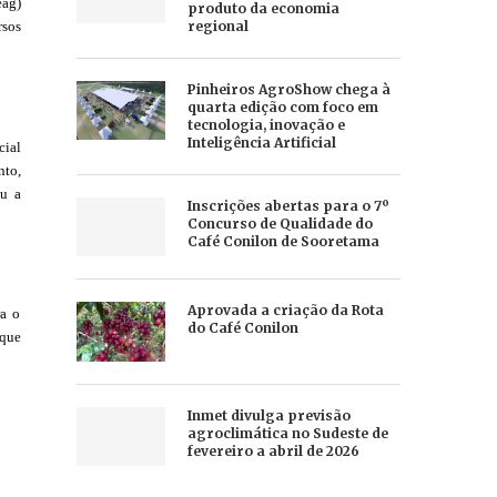
eag)
produto da economia
regional
rsos
Pinheiros AgroShow chega à
quarta edição com foco em
tecnologia, inovação e
Inteligência Artificial
cial
nto,
ou a
Inscrições abertas para o 7º
Concurso de Qualidade do
Café Conilon de Sooretama
Aprovada a criação da Rota
ra o
do Café Conilon
 que
Inmet divulga previsão
agroclimática no Sudeste de
fevereiro a abril de 2026