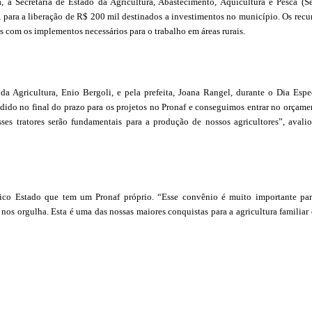
a, a Secretaria de Estado da Agricultura, Abastecimento, Aquicultura e Pesca (S
 para a liberação de R$ 200 mil destinados a investimentos no município. Os recu
s com os implementos necessários para o trabalho em áreas rurais.
io da Agricultura, Enio Bergoli, e pela prefeita, Joana Rangel, durante o Dia Espe
ido no final do prazo para os projetos no Pronaf e conseguimos entrar no orçame
s tratores serão fundamentais para a produção de nossos agricultores”, avali
nico Estado que tem um Pronaf próprio. “Esse convênio é muito importante pa
os orgulha. Esta é uma das nossas maiores conquistas para a agricultura familiar