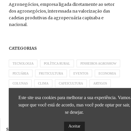
Agronegócios, empresa ligada diretamente ao setor
dos agronegócios, interessada na valorização das
cadeias produtivas da agropecuária capixaba e
nacional.
CATEGORIAS
TECNOLOGIA
POLÍTICA RURAL
PINHEIROS AGROSHOW
PECUÁRIA
FRUTICULTURA
EVENTOS
ECONOMIA
COLUNAS
CLIMA
CAFEICULTURA
ARTIGOS
APRESENTADO POR SICOOB
APRESENTADO POR SEBRAE
Este site usa cookies para melhorar a sua experiência. Vamos
APRESENTADO POR BRAPEX
supor que você está de acordo, mas você pode optar por sair,
se desejar.
Aceitar
SIGA NOSSAS REDES SOCIAIS