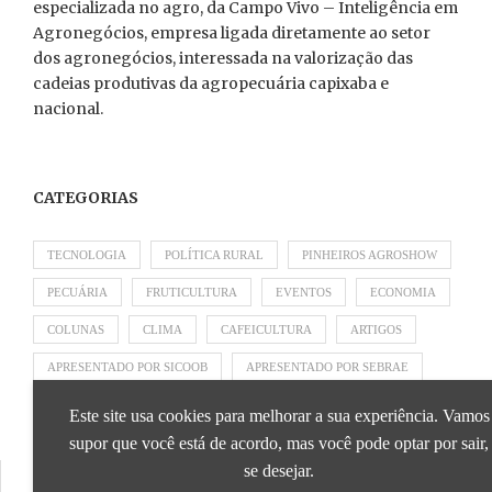
especializada no agro, da Campo Vivo – Inteligência em
Agronegócios, empresa ligada diretamente ao setor
dos agronegócios, interessada na valorização das
cadeias produtivas da agropecuária capixaba e
nacional.
CATEGORIAS
TECNOLOGIA
POLÍTICA RURAL
PINHEIROS AGROSHOW
PECUÁRIA
FRUTICULTURA
EVENTOS
ECONOMIA
COLUNAS
CLIMA
CAFEICULTURA
ARTIGOS
APRESENTADO POR SICOOB
APRESENTADO POR SEBRAE
APRESENTADO POR BRAPEX
Este site usa cookies para melhorar a sua experiência. Vamos
supor que você está de acordo, mas você pode optar por sair,
se desejar.