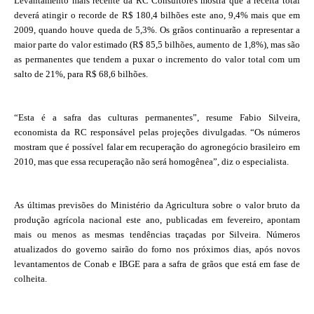
Levantamento mais recente da RC Consultores mostra que a receita total
deverá atingir o recorde de R$ 180,4 bilhões este ano, 9,4% mais que em
2009, quando houve queda de 5,3%. Os grãos continuarão a representar a
maior parte do valor estimado (R$ 85,5 bilhões, aumento de 1,8%), mas são
as permanentes que tendem a puxar o incremento do valor total com um
salto de 21%, para R$ 68,6 bilhões.
“Esta é a safra das culturas permanentes”, resume Fabio Silveira,
economista da RC responsável pelas projeções divulgadas. “Os números
mostram que é possível falar em recuperação do agronegócio brasileiro em
2010, mas que essa recuperação não será homogênea”, diz o especialista.
As últimas previsões do Ministério da Agricultura sobre o valor bruto da
produção agrícola nacional este ano, publicadas em fevereiro, apontam
mais ou menos as mesmas tendências traçadas por Silveira. Números
atualizados do governo sairão do forno nos próximos dias, após novos
levantamentos de Conab e IBGE para a safra de grãos que está em fase de
colheita.