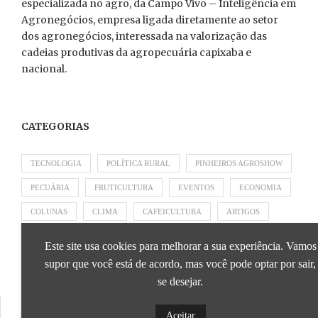
especializada no agro, da Campo Vivo – Inteligência em
Agronegócios, empresa ligada diretamente ao setor
dos agronegócios, interessada na valorização das
cadeias produtivas da agropecuária capixaba e
nacional.
CATEGORIAS
TECNOLOGIA
POLÍTICA RURAL
PINHEIROS AGROSHOW
PECUÁRIA
FRUTICULTURA
EVENTOS
ECONOMIA
COLUNAS
CLIMA
CAFEICULTURA
ARTIGOS
APRESENTADO POR SICOOB
APRESENTADO POR SEBRAE
Este site usa cookies para melhorar a sua experiência. Vamos
APRESENTADO POR BRAPEX
supor que você está de acordo, mas você pode optar por sair,
se desejar.
Aceitar