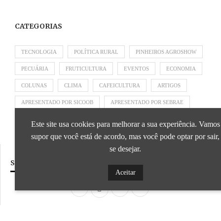
CATEGORIAS
TECNOLOGIA
POLÍTICA RURAL
PINHEIROS AGROSHOW
PECUÁRIA
FRUTICULTURA
EVENTOS
ECONOMIA
COLUNAS
CLIMA
CAFEICULTURA
ARTIGOS
APRESENTADO POR SICOOB
APRESENTADO POR SEBRAE
APRESENTADO POR BRAPEX
Este site usa cookies para melhorar a sua experiência. Vamos
supor que você está de acordo, mas você pode optar por sair,
se desejar.
SIGA NOSSAS REDES SOCIAIS
Aceitar