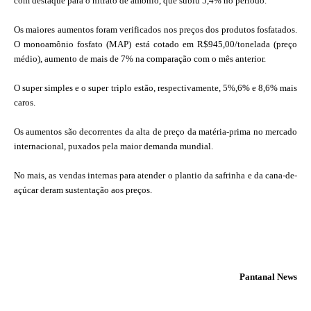
com destaque para o nitrato de amônio, que subiu 5,4% no período.
Os maiores aumentos foram verificados nos preços dos produtos fosfatados.
O monoamônio fosfato (MAP) está cotado em R$945,00/tonelada (preço
médio), aumento de mais de 7% na comparação com o mês anterior.
O super simples e o super triplo estão, respectivamente, 5%,6% e 8,6% mais
caros.
Os aumentos são decorrentes da alta de preço da matéria-prima no mercado
internacional, puxados pela maior demanda mundial.
No mais, as vendas internas para atender o plantio da safrinha e da cana-de-
açúcar deram sustentação aos preços.
Pantanal News