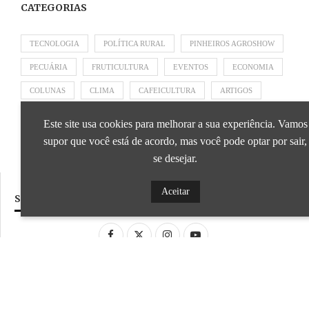
CATEGORIAS
TECNOLOGIA
POLÍTICA RURAL
PINHEIROS AGROSHOW
PECUÁRIA
FRUTICULTURA
EVENTOS
ECONOMIA
COLUNAS
CLIMA
CAFEICULTURA
ARTIGOS
APRESENTADO POR SICOOB
APRESENTADO POR SEBRAE
Este site usa cookies para melhorar a sua experiência. Vamos
APRESENTADO POR BRAPEX
supor que você está de acordo, mas você pode optar por sair,
se desejar.
Aceitar
SIGA NOSSAS REDES SOCIAIS
Desenvolvido por
ideale.dev