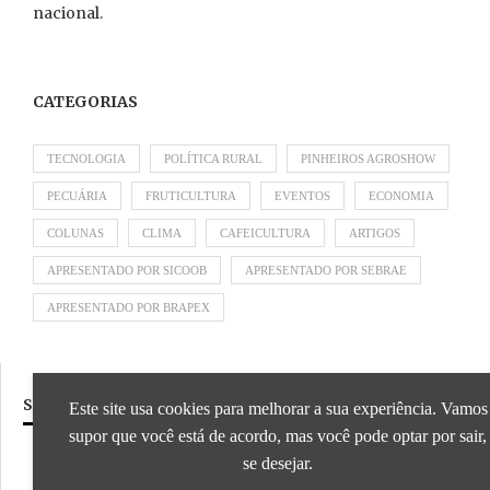
nacional.
CATEGORIAS
TECNOLOGIA
POLÍTICA RURAL
PINHEIROS AGROSHOW
PECUÁRIA
FRUTICULTURA
EVENTOS
ECONOMIA
COLUNAS
CLIMA
CAFEICULTURA
ARTIGOS
APRESENTADO POR SICOOB
APRESENTADO POR SEBRAE
APRESENTADO POR BRAPEX
SIGA NOSSAS REDES SOCIAIS
Este site usa cookies para melhorar a sua experiência. Vamos
supor que você está de acordo, mas você pode optar por sair,
se desejar.