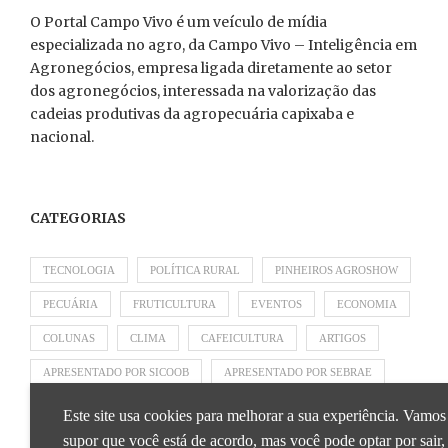
O Portal Campo Vivo é um veículo de mídia
especializada no agro, da Campo Vivo – Inteligência em
Agronegócios, empresa ligada diretamente ao setor
dos agronegócios, interessada na valorização das
cadeias produtivas da agropecuária capixaba e
nacional.
CATEGORIAS
TECNOLOGIA
POLÍTICA RURAL
PINHEIROS AGROSHOW
PECUÁRIA
FRUTICULTURA
EVENTOS
ECONOMIA
COLUNAS
CLIMA
CAFEICULTURA
ARTIGOS
APRESENTADO POR SICOOB
APRESENTADO POR SEBRAE
APRESENTADO POR BRAPEX
Este site usa cookies para melhorar a sua experiência. Vamos
supor que você está de acordo, mas você pode optar por sair,