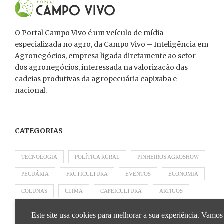
O Portal Campo Vivo é um veículo de mídia
especializada no agro, da Campo Vivo – Inteligência em
Agronegócios, empresa ligada diretamente ao setor
dos agronegócios, interessada na valorização das
cadeias produtivas da agropecuária capixaba e
nacional.
CATEGORIAS
TECNOLOGIA
POLÍTICA RURAL
PINHEIROS AGROSHOW
PECUÁRIA
FRUTICULTURA
EVENTOS
ECONOMIA
COLUNAS
CLIMA
CAFEICULTURA
ARTIGOS
APRESENTADO POR SICOOB
APRESENTADO POR SEBRAE
Este site usa cookies para melhorar a sua experiência. Vamos