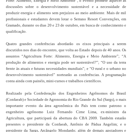
Forte: Alimento, Energia e Meio Ambiente”, o evento promete aquecer as
discussões sobre o desenvolvimento sustentável e a necessidade de
produzir energia e alimento sem prejuízos ao meio ambiente. Mais de mil
profissionais e estudantes devem lotar o Serrano Resort Convenções, em
Gramado, durante os dias 20 e 23 de outubro, em busca de conhecimento e
qualificação.
Quatro grandes conferências abordarão os eixos principais a serem
discutidos nos dias do encontro, que volta ao Estado depois de 40 anos. Os
assuntos “Agricultura Forte: Alimento, Energia e Meio Ambiente”; “A
produção de alimentos e energia pode ser sustentável?”; “O uso da terra
frente às atuais e futuras necessidades mundiais”; e “O rural e o urbano no
desenvolvimento sustentável” nortearão as conferências. A programação
conta ainda com painéis, mini-cursos e trabalhos científicos.
Realizado pela Confederação dos Engenheiros Agrônomos do Brasil
(Confaeab) e Sociedade de Agronomia do Rio Grande do Sul (Sargs), o mais
importante evento da área agronômica do País tem como patrono o
engenheiro agrônomo Luiz Fernando Cirne Lima, ex-ministro da
Agricultura, que participará da abertura do CBA 2009. Também estarão
presentes o presidente da Confaeab, Antônio de Pádua Angelim; e o
presidente da Sargs, Arcângelo Mondardo; além de demais apoiadores e