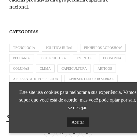
cadeias produtivas da agropecuária capixaba e
nacional.
CATEGORIAS
TECNOLOGIA
POLÍTICA RURAL
PINHEIROS AGROSHOW
PECUÁRIA
FRUTICULTURA
EVENTOS
ECONOMIA
COLUNAS
CLIMA
CAFEICULTURA
ARTIGOS
APRESENTADO POR SICOOB
APRESENTADO POR SEBRAE
APRESENTADO POR BRAPEX
Este site usa cookies para melhorar a sua experiência. Vamos
supor que você está de acordo, mas você pode optar por sair,
se desejar.
SIGA NOSSAS REDES SOCIAIS
Aceitar