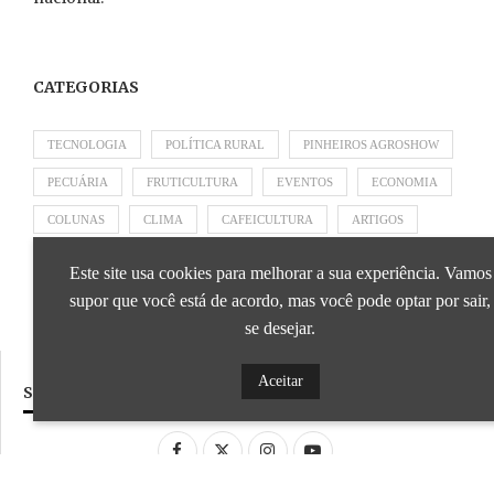
CATEGORIAS
TECNOLOGIA
POLÍTICA RURAL
PINHEIROS AGROSHOW
PECUÁRIA
FRUTICULTURA
EVENTOS
ECONOMIA
COLUNAS
CLIMA
CAFEICULTURA
ARTIGOS
APRESENTADO POR SICOOB
APRESENTADO POR SEBRAE
Este site usa cookies para melhorar a sua experiência. Vamos
APRESENTADO POR BRAPEX
supor que você está de acordo, mas você pode optar por sair,
se desejar.
Aceitar
SIGA NOSSAS REDES SOCIAIS