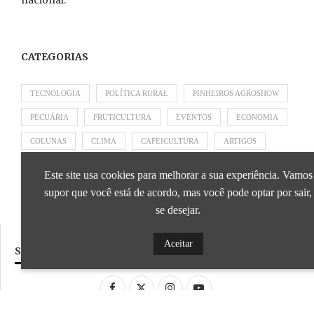
nacional.
CATEGORIAS
TECNOLOGIA
POLÍTICA RURAL
PINHEIROS AGROSHOW
PECUÁRIA
FRUTICULTURA
EVENTOS
ECONOMIA
COLUNAS
CLIMA
CAFEICULTURA
ARTIGOS
APRESENTADO POR SICOOB
APRESENTADO POR SEBRAE
Este site usa cookies para melhorar a sua experiência. Vamos
APRESENTADO POR BRAPEX
supor que você está de acordo, mas você pode optar por sair,
se desejar.
Aceitar
SIGA NOSSAS REDES SOCIAIS