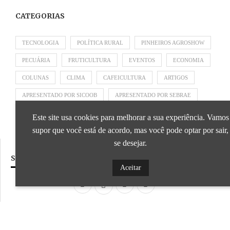
CATEGORIAS
TECNOLOGIA
POLÍTICA RURAL
PINHEIROS AGROSHOW
PECUÁRIA
FRUTICULTURA
EVENTOS
ECONOMIA
COLUNAS
CLIMA
CAFEICULTURA
ARTIGOS
APRESENTADO POR SICOOB
APRESENTADO POR SEBRAE
APRESENTADO POR BRAPEX
Este site usa cookies para melhorar a sua experiência. Vamos
supor que você está de acordo, mas você pode optar por sair,
se desejar.
SIGA NOSSAS REDES SOCIAIS
Aceitar