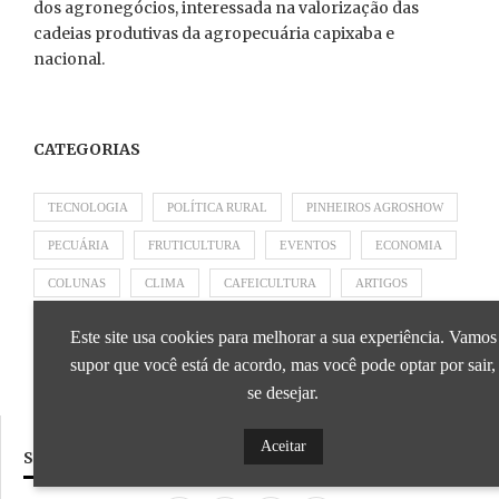
dos agronegócios, interessada na valorização das
cadeias produtivas da agropecuária capixaba e
nacional.
CATEGORIAS
TECNOLOGIA
POLÍTICA RURAL
PINHEIROS AGROSHOW
PECUÁRIA
FRUTICULTURA
EVENTOS
ECONOMIA
COLUNAS
CLIMA
CAFEICULTURA
ARTIGOS
APRESENTADO POR SICOOB
APRESENTADO POR SEBRAE
Este site usa cookies para melhorar a sua experiência. Vamos
APRESENTADO POR BRAPEX
supor que você está de acordo, mas você pode optar por sair,
se desejar.
Aceitar
SIGA NOSSAS REDES SOCIAIS