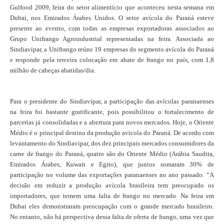
Gulfood 2009, feira do setor alimentício que aconteceu nesta semana em
Dubai, nos Emirados Árabes Unidos. O setor avícola do Paraná esteve
presente ao evento, com todas as empresas exportadoras associados ao
Grupo Unifrango Agroindustrial representadas na feira. Associada ao
Sindiavipar, a Unifrango reúne 19 empresas do segmento avícola do Paraná
e responde pela terceira colocação em abate de frango no país, com 1,8
milhão de cabeças abatidas/dia.
Para o presidente do Sindiavipar, a participação das avícolas paranaenses
na feira foi bastante gratificante, pois possibilitou o fortalecimento de
parcerias já consolidadas e a abertura para novos mercados. Hoje, o Oriente
Médio é o principal destino da produção avícola do Paraná. De acordo com
levantamento do Sindiavipar, dos dez principais mercados consumidores da
carne de frango do Paraná, quatro são do Oriente Médio (Arábia Saudita,
Emirados Árabes, Kuwait e Egito), que juntos somaram 30% de
participação no volume das exportações paranaenses no ano passado. “A
decisão em reduzir a produção avícola brasileira tem preocupado os
importadores, que temem uma falta de frango no mercado. Na feira em
Dubai eles demonstraram preocupação com o grande mercado brasileiro.
No entanto, não há perspectiva dessa falta de oferta de frango, uma vez que