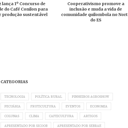
 lança 1º Concurso de
Cooperativismo promove a
e do Café Conilon para
inclusão e muda a vida de
r produção sustentável
comunidade quilombola no Nor
do ES
CATEGORIAS
TECNOLOGIA
POLÍTICA RURAL
PINHEIROS AGROSHOW
PECUÁRIA
FRUTICULTURA
EVENTOS
ECONOMIA
COLUNAS
CLIMA
CAFEICULTURA
ARTIGOS
APRESENTADO POR SICOOB
APRESENTADO POR SEBRAE