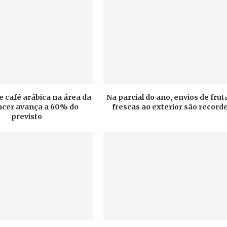
e café arábica na área da
Na parcial do ano, envios de frut
cer avança a 60% do
frescas ao exterior são record
previsto