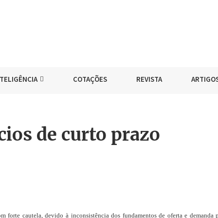
NTELIGÊNCIA
COTAÇÕES
REVISTA
ARTIGO
cios de curto prazo
m forte cautela, devido à inconsistência dos fundamentos de oferta e demanda 