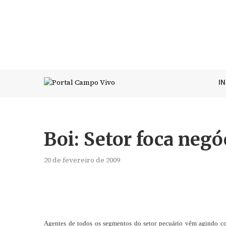
I
Boi: Setor foca negó
20 de fevereiro de 2009
Agentes de todos os segmentos do setor pecuário vêm agindo co