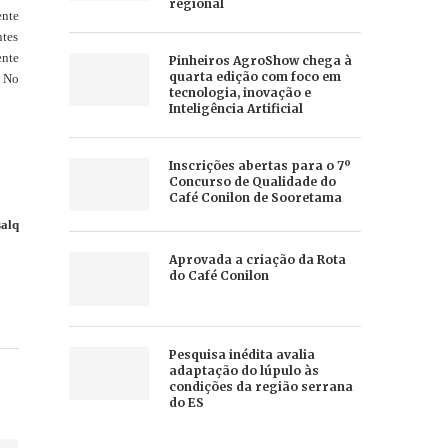
regional
ente
ntes
ente
Pinheiros AgroShow chega à
quarta edição com foco em
. No
tecnologia, inovação e
Inteligência Artificial
Inscrições abertas para o 7º
Concurso de Qualidade do
Café Conilon de Sooretama
alq
Aprovada a criação da Rota
do Café Conilon
Pesquisa inédita avalia
adaptação do lúpulo às
condições da região serrana
do ES