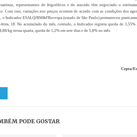
istas, representantes de frigoríficos e do atacado têm negociado o estritam
azo. Com isso, variações nos preços ocorrem de acordo com as condições dos age
eiro, o Indicador ESALQ/BM&FBovespa (estado de São Paulo) permaneceu praticam
a-feira, 18. No acumulado do mês, contudo, o Indicador registra queda de 3,55%
4,88/kg nessa quarta, queda de 1,2% em sete dias e de 5,8% no mês.
Cepea/Es
MBÉM PODE GOSTAR