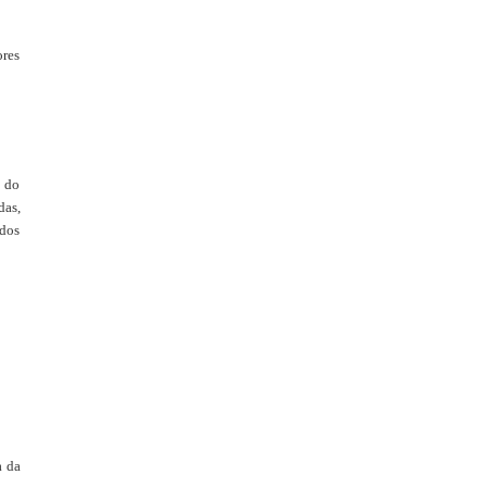
ores
a do
das,
 dos
a da