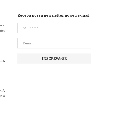
Receba nossa newsletter no seu e-mail
os à
ntes
ria,
o. A
je à