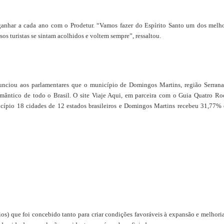
ganhar a cada ano com o Prodetur. “Vamos fazer do Espírito Santo um dos melh
s turistas se sintam acolhidos e voltem sempre”, ressaltou.
unciou aos parlamentares que o município de Domingos Martins, região Serran
romântico de todo o Brasil. O site Viaje Aqui, em parceira com o Guia Quatro Ro
ípio 18 cidades de 12 estados brasileiros e Domingos Martins recebeu 31,77%
os) que foi concebido tanto para criar condições favoráveis à expansão e melhori