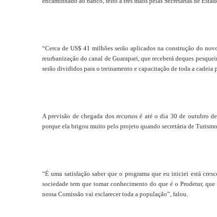
encaminhado ao banco, feito a três mãos pelas Secretarias de Est
“Cerca de US$ 41 milhões serão aplicados na construção do novo
reurbanização do canal de Guarapari, que receberá deques pesqueir
serão divididos para o treinamento e capacitação de toda a cadeia 
A previsão de chegada dos recursos é até o dia 30 de outubro d
porque ela brigou muito pelo projeto quando secretária de Turismo
“É uma satisfação saber que o programa que eu iniciei está cresc
sociedade tem que tomar conhecimento do que é o Prodetur, que é 
nossa Comissão vai esclarecer toda a população”, falou.