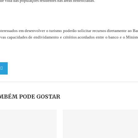
 de vida das populações residentes nas áreas beneficiadas.
nteressados em desenvolver o turismo poderão solicitar recursos diretamente ao B
vas capacidades de endividamento e critérios acordados entre o banco e o Minist
MBÉM PODE GOSTAR