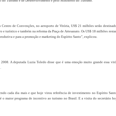
ado do Turismo e de Desenvolvimento e pelo Ministério do Turismo.
 Centro de Convenções, no aeroporto de Vitória, US$ 21 milhões serão destinad
o e turístico e também na reforma da Praça de Artesanato. Os US$ 18 milhões resta
produtiva e para a promoção e marketing do Espírito Santo”, explicou.
e 2008. A deputada Luzia Toledo disse que é uma emoção muito grande essa vitó
.
endo cada dia mais e que hoje virou referência de investimento no Espírito Sant
o maior programa de incentivo ao turismo no Brasil. E a visita do secretário ho