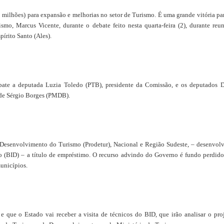
 milhões) para expansão e melhorias no setor de Turismo. É uma grande vitória pa
smo, Marcus Vicente, durante o debate feito nesta quarta-feira (2), durante reu
írito Santo (Ales).
bate a deputada Luzia Toledo (PTB), presidente da Comissão, e os deputados 
m de Sérgio Borges (PMDB).
 Desenvolvimento do Turismo (Prodetur), Nacional e Região Sudeste, – desenvol
o (BID) – a título de empréstimo. O recurso advindo do Governo é fundo perdid
municípios.
 que o Estado vai receber a visita de técnicos do BID, que irão analisar o pro