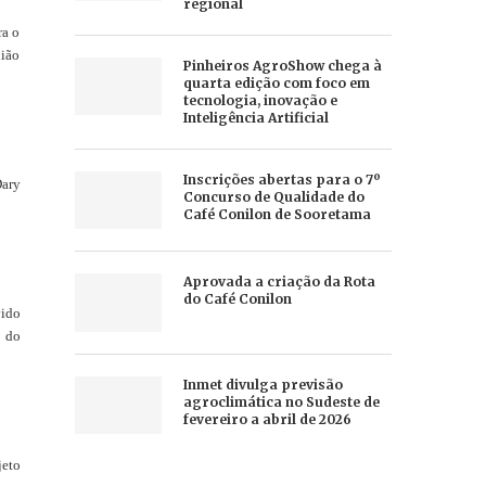
regional
ra o
nião
Pinheiros AgroShow chega à
quarta edição com foco em
tecnologia, inovação e
Inteligência Artificial
Inscrições abertas para o 7º
Dary
Concurso de Qualidade do
Café Conilon de Sooretama
Aprovada a criação da Rota
do Café Conilon
vido
o do
Inmet divulga previsão
agroclimática no Sudeste de
fevereiro a abril de 2026
jeto