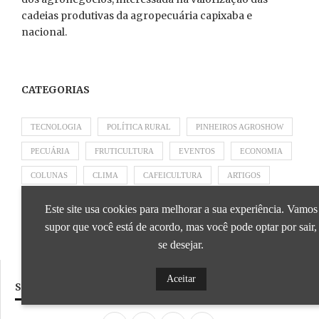
cadeias produtivas da agropecuária capixaba e
nacional.
CATEGORIAS
TECNOLOGIA
POLÍTICA RURAL
PINHEIROS AGROSHOW
PECUÁRIA
FRUTICULTURA
EVENTOS
ECONOMIA
COLUNAS
CLIMA
CAFEICULTURA
ARTIGOS
APRESENTADO POR SICOOB
APRESENTADO POR SEBRAE
Este site usa cookies para melhorar a sua experiência. Vamos
APRESENTADO POR BRAPEX
supor que você está de acordo, mas você pode optar por sair,
se desejar.
Aceitar
SIGA NOSSAS REDES SOCIAIS