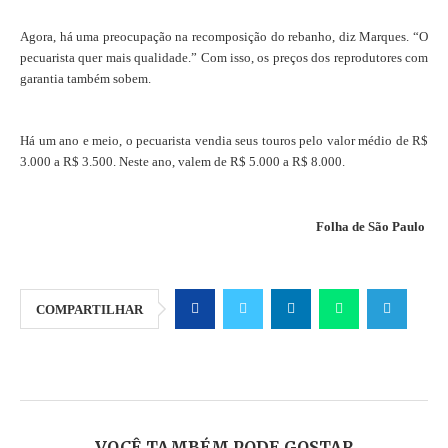
Agora, há uma preocupação na recomposição do rebanho, diz Marques. “O
pecuarista quer mais qualidade.” Com isso, os preços dos reprodutores com
garantia também sobem.
Há um ano e meio, o pecuarista vendia seus touros pelo valor médio de R$
3.000 a R$ 3.500. Neste ano, valem de R$ 5.000 a R$ 8.000.
Folha de São Paulo
COMPARTILHAR
VOCÊ TAMBÉM PODE GOSTAR