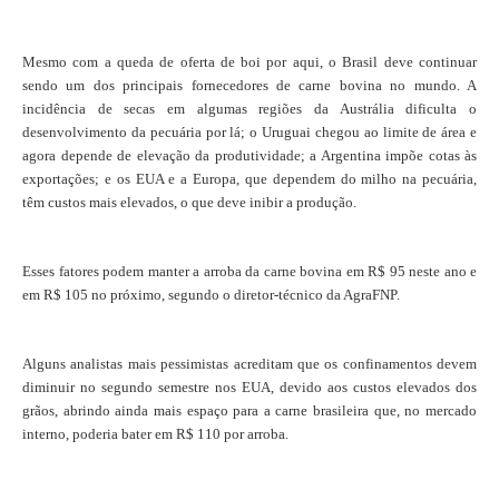
Mesmo com a queda de oferta de boi por aqui, o Brasil deve continuar
sendo um dos principais fornecedores de carne bovina no mundo. A
incidência de secas em algumas regiões da Austrália dificulta o
desenvolvimento da pecuária por lá; o Uruguai chegou ao limite de área e
agora depende de elevação da produtividade; a Argentina impõe cotas às
exportações; e os EUA e a Europa, que dependem do milho na pecuária,
têm custos mais elevados, o que deve inibir a produção.
Esses fatores podem manter a arroba da carne bovina em R$ 95 neste ano e
em R$ 105 no próximo, segundo o diretor-técnico da AgraFNP.
Alguns analistas mais pessimistas acreditam que os confinamentos devem
diminuir no segundo semestre nos EUA, devido aos custos elevados dos
grãos, abrindo ainda mais espaço para a carne brasileira que, no mercado
interno, poderia bater em R$ 110 por arroba.