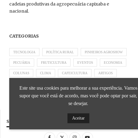
cadeias produtivas da agropecuária capixaba e
nacional.
CATEGORIAS
TECNOLOGIA
POLÍTICA RURAL
PINHEIROS AGROSHOW
PECUÁRIA
FRUTICULTURA
EVENTOS
ECONOMIA
COLUNAS
CLIMA
CAFEICULTURA
ARTIGOS
APRESENTADO POR SICOOB
APRESENTADO POR SEBRAE
Este site usa cookies para melhorar a sua experiência. Vamos
APRESENTADO POR BRAPEX
supor que você está de acordo, mas você pode optar por sair,
se desejar.
Aceitar
SIGA NOSSAS REDES SOCIAIS