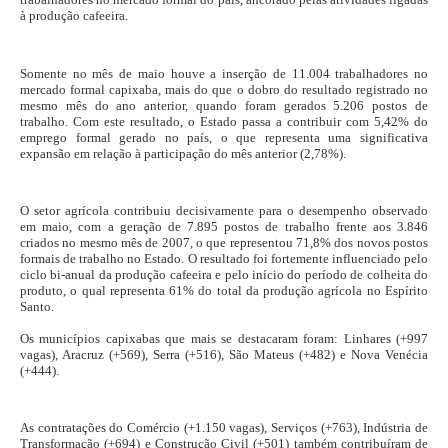
à produção cafeeira.
Somente no mês de maio houve a inserção de 11.004 trabalhadores no
mercado formal capixaba, mais do que o dobro do resultado registrado no
mesmo mês do ano anterior, quando foram gerados 5.206 postos de
trabalho. Com este resultado, o Estado passa a contribuir com 5,42% do
emprego formal gerado no país, o que representa uma significativa
expansão em relação à participação do mês anterior (2,78%).
O setor agrícola contribuiu decisivamente para o desempenho observado
em maio, com a geração de 7.895 postos de trabalho frente aos 3.846
criados no mesmo mês de 2007, o que representou 71,8% dos novos postos
formais de trabalho no Estado. O resultado foi fortemente influenciado pelo
ciclo bi-anual da produção cafeeira e pelo início do período de colheita do
produto, o qual representa 61% do total da produção agrícola no Espírito
Santo.
Os municípios capixabas que mais se destacaram foram: Linhares (+997
vagas), Aracruz (+569), Serra (+516), São Mateus (+482) e Nova Venécia
(+444).
As contratações do Comércio (+1.150 vagas), Serviços (+763), Indústria de
Transformação (+694) e Construção Civil (+501) também contribuíram de