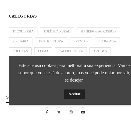
CATEGORIAS
TECNOLOGIA
POLÍTICA RURAL
PINHEIROS AGROSHOW
PECUÁRIA
FRUTICULTURA
EVENTOS
ECONOMIA
COLUNAS
CLIMA
CAFEICULTURA
ARTIGOS
APRESENTADO POR SICOOB
APRESENTADO POR SEBRAE
Este site usa cookies para melhorar a sua experiência. Vamos
APRESENTADO POR BRAPEX
supor que você está de acordo, mas você pode optar por sair,
se desejar.
Aceitar
SIGA NOSSAS REDES SOCIAIS