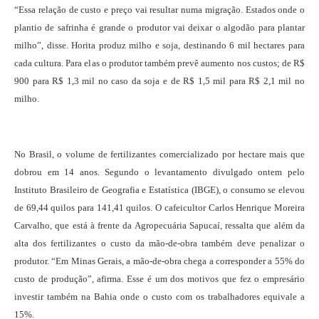
“Essa relação de custo e preço vai resultar numa migração. Estados onde o
plantio de safrinha é grande o produtor vai deixar o algodão para plantar
milho”, disse. Horita produz milho e soja, destinando 6 mil hectares para
cada cultura. Para elas o produtor também prevê aumento nos custos; de R$
900 para R$ 1,3 mil no caso da soja e de R$ 1,5 mil para R$ 2,1 mil no
milho.
No Brasil, o volume de fertilizantes comercializado por hectare mais que
dobrou em 14 anos. Segundo o levantamento divulgado ontem pelo
Instituto Brasileiro de Geografia e Estatística (IBGE), o consumo se elevou
de 69,44 quilos para 141,41 quilos. O cafeicultor Carlos Henrique Moreira
Carvalho, que está à frente da Agropecuária Sapucaí, ressalta que além da
alta dos fertilizantes o custo da mão-de-obra também deve penalizar o
produtor. “Em Minas Gerais, a mão-de-obra chega a corresponder a 55% do
custo de produção”, afirma. Esse é um dos motivos que fez o empresário
investir também na Bahia onde o custo com os trabalhadores equivale a
15%.