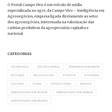
O Portal Campo Vivo é um veículo de mídia
especializada no agro, da Campo Vivo – Inteligência em
Agronegócios, empresa ligada diretamente ao setor
dos agronegócios, interessada na valorização das
cadeias produtivas da agropecuária capixaba e
nacional.
CATEGORIAS
TECNOLOGIA
POLÍTICA RURAL
PINHEIROS AGROSHOW
PECUÁRIA
FRUTICULTURA
EVENTOS
ECONOMIA
COLUNAS
CLIMA
CAFEICULTURA
ARTIGOS
APRESENTADO POR SICOOB
APRESENTADO POR SEBRAE
APRESENTADO POR BRAPEX