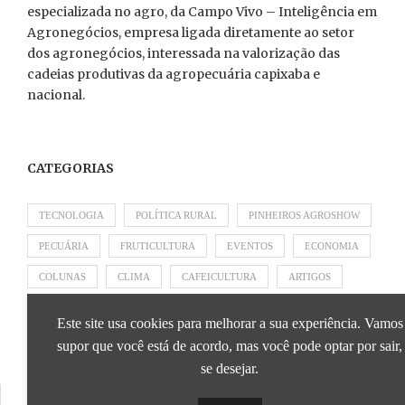
especializada no agro, da Campo Vivo – Inteligência em
Agronegócios, empresa ligada diretamente ao setor
dos agronegócios, interessada na valorização das
cadeias produtivas da agropecuária capixaba e
nacional.
CATEGORIAS
TECNOLOGIA
POLÍTICA RURAL
PINHEIROS AGROSHOW
PECUÁRIA
FRUTICULTURA
EVENTOS
ECONOMIA
COLUNAS
CLIMA
CAFEICULTURA
ARTIGOS
APRESENTADO POR SICOOB
APRESENTADO POR SEBRAE
Este site usa cookies para melhorar a sua experiência. Vamos
APRESENTADO POR BRAPEX
supor que você está de acordo, mas você pode optar por sair,
se desejar.