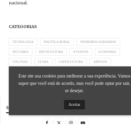
nacional.
CATEGORIAS
TECNOLOGIA
POLÍTICA RURAL
PINHEIROS AGROSHOW
PECUÁRIA
FRUTICULTURA
EVENTOS
ECONOMIA
COLUNAS
CLIMA
CAFEICULTURA
ARTIGOS
APRESENTADO POR SICOOB
APRESENTADO POR SEBRAE
Este site usa cookies para melhorar a sua experiência. Vamos
APRESENTADO POR BRAPEX
supor que você está de acordo, mas você pode optar por sair,
se desejar.
Aceitar
SIGA NOSSAS REDES SOCIAIS