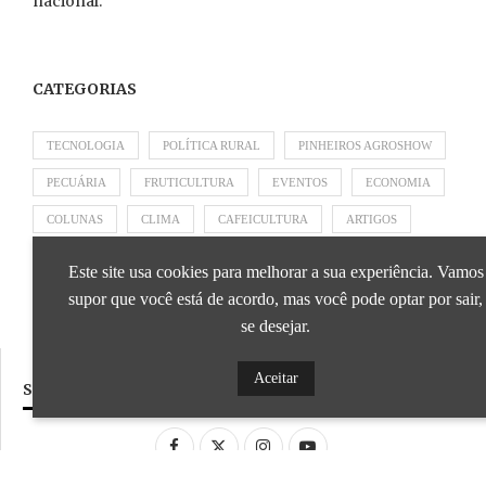
nacional.
CATEGORIAS
TECNOLOGIA
POLÍTICA RURAL
PINHEIROS AGROSHOW
PECUÁRIA
FRUTICULTURA
EVENTOS
ECONOMIA
COLUNAS
CLIMA
CAFEICULTURA
ARTIGOS
APRESENTADO POR SICOOB
APRESENTADO POR SEBRAE
Este site usa cookies para melhorar a sua experiência. Vamos
APRESENTADO POR BRAPEX
supor que você está de acordo, mas você pode optar por sair,
se desejar.
Aceitar
SIGA NOSSAS REDES SOCIAIS