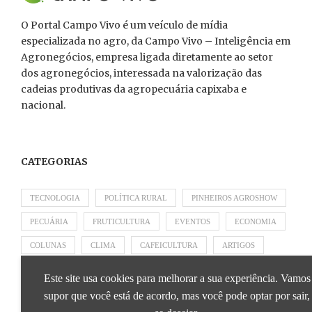
O Portal Campo Vivo é um veículo de mídia
especializada no agro, da Campo Vivo – Inteligência em
Agronegócios, empresa ligada diretamente ao setor
dos agronegócios, interessada na valorização das
cadeias produtivas da agropecuária capixaba e
nacional.
CATEGORIAS
TECNOLOGIA
POLÍTICA RURAL
PINHEIROS AGROSHOW
PECUÁRIA
FRUTICULTURA
EVENTOS
ECONOMIA
COLUNAS
CLIMA
CAFEICULTURA
ARTIGOS
APRESENTADO POR SICOOB
APRESENTADO POR SEBRAE
Este site usa cookies para melhorar a sua experiência. Vamos
APRESENTADO POR BRAPEX
supor que você está de acordo, mas você pode optar por sair,