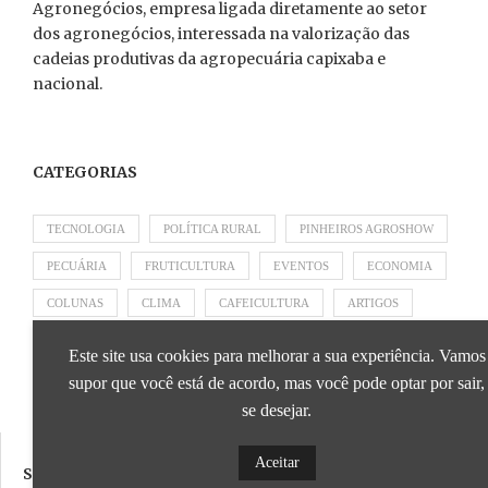
Agronegócios, empresa ligada diretamente ao setor
dos agronegócios, interessada na valorização das
cadeias produtivas da agropecuária capixaba e
nacional.
CATEGORIAS
TECNOLOGIA
POLÍTICA RURAL
PINHEIROS AGROSHOW
PECUÁRIA
FRUTICULTURA
EVENTOS
ECONOMIA
COLUNAS
CLIMA
CAFEICULTURA
ARTIGOS
APRESENTADO POR SICOOB
APRESENTADO POR SEBRAE
Este site usa cookies para melhorar a sua experiência. Vamos
APRESENTADO POR BRAPEX
supor que você está de acordo, mas você pode optar por sair,
se desejar.
Aceitar
SIGA NOSSAS REDES SOCIAIS