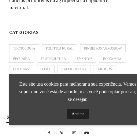
cadeias produtivas da agropecuária capixaba e
nacional.
CATEGORIAS
TECNOLOGIA
POLÍTICA RURAL
PINHEIROS AGROSHOW
PECUÁRIA
FRUTICULTURA
EVENTOS
ECONOMIA
COLUNAS
CLIMA
CAFEICULTURA
ARTIGOS
APRESENTADO POR SICOOB
APRESENTADO POR SEBRAE
Este site usa cookies para melhorar a sua experiência. Vamos
APRESENTADO POR BRAPEX
supor que você está de acordo, mas você pode optar por sair,
se desejar.
Aceitar
SIGA NOSSAS REDES SOCIAIS