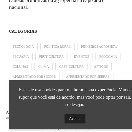
cadeias produtivas da agropecuária capixaba e
nacional.
CATEGORIAS
TECNOLOGIA
POLÍTICA RURAL
PINHEIROS AGROSHOW
PECUÁRIA
FRUTICULTURA
EVENTOS
ECONOMIA
COLUNAS
CLIMA
CAFEICULTURA
ARTIGOS
APRESENTADO POR SICOOB
APRESENTADO POR SEBRAE
APRESENTADO POR BRAPEX
Este site usa cookies para melhorar a sua experiência. Vamos
supor que você está de acordo, mas você pode optar por sair,
se desejar.
SIGA NOSSAS REDES SOCIAIS
Aceitar