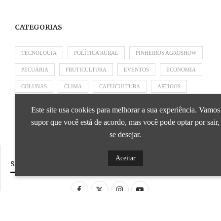
CATEGORIAS
TECNOLOGIA
POLÍTICA RURAL
PINHEIROS AGROSHOW
PECUÁRIA
FRUTICULTURA
EVENTOS
ECONOMIA
COLUNAS
CLIMA
CAFEICULTURA
ARTIGOS
APRESENTADO POR SICOOB
APRESENTADO POR SEBRAE
Este site usa cookies para melhorar a sua experiência. Vamos
APRESENTADO POR BRAPEX
supor que você está de acordo, mas você pode optar por sair,
se desejar.
Aceitar
SIGA NOSSAS REDES SOCIAIS