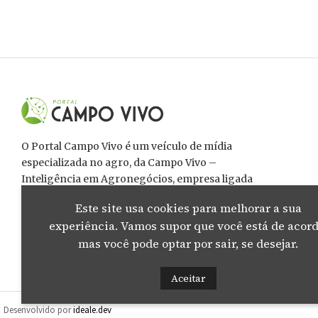
O Portal Campo Vivo é um veículo de mídia
especializada no agro, da Campo Vivo –
Inteligência em Agronegócios, empresa ligada
diretamente ao setor dos agronegócios,
Este site usa cookies para melhorar a sua
interessada na valorização das cadeias produtivas
experiência. Vamos supor que você está de acord
da agropecuária capixaba e nacional.
mas você pode optar por sair, se desejar.
Aceitar
Desenvolvido por
ideale.dev