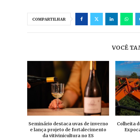
COMPARTILHAR
VOCÊ TA
Seminário destaca uvas de inverno
Colheita d
e lança projeto de fortalecimento
Expoca
da vitivinicultura no ES