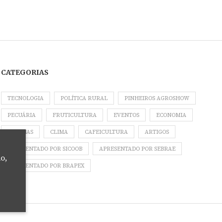
CATEGORIAS
TECNOLOGIA
POLÍTICA RURAL
PINHEIROS AGROSHOW
PECUÁRIA
FRUTICULTURA
EVENTOS
ECONOMIA
COLUNAS
CLIMA
CAFEICULTURA
ARTIGOS
APRESENTADO POR SICOOB
APRESENTADO POR SEBRAE
o,
APRESENTADO POR BRAPEX