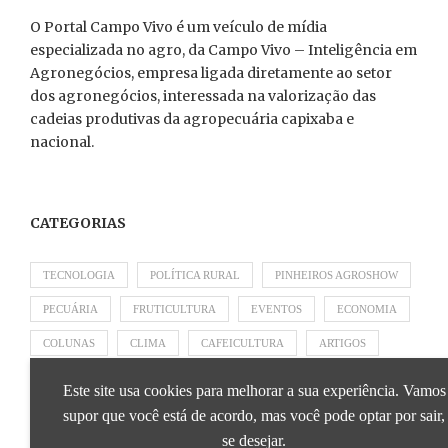
O Portal Campo Vivo é um veículo de mídia
especializada no agro, da Campo Vivo – Inteligência em
Agronegócios, empresa ligada diretamente ao setor
dos agronegócios, interessada na valorização das
cadeias produtivas da agropecuária capixaba e
nacional.
CATEGORIAS
TECNOLOGIA
POLÍTICA RURAL
PINHEIROS AGROSHOW
PECUÁRIA
FRUTICULTURA
EVENTOS
ECONOMIA
COLUNAS
CLIMA
CAFEICULTURA
ARTIGOS
APRESENTADO POR SICOOB
APRESENTADO POR SEBRAE
Este site usa cookies para melhorar a sua experiência. Vamos
APRESENTADO POR BRAPEX
supor que você está de acordo, mas você pode optar por sair,
se desejar.