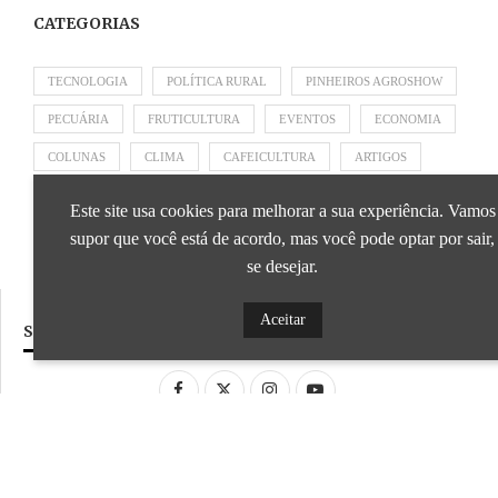
CATEGORIAS
TECNOLOGIA
POLÍTICA RURAL
PINHEIROS AGROSHOW
PECUÁRIA
FRUTICULTURA
EVENTOS
ECONOMIA
COLUNAS
CLIMA
CAFEICULTURA
ARTIGOS
APRESENTADO POR SICOOB
APRESENTADO POR SEBRAE
Este site usa cookies para melhorar a sua experiência. Vamos
APRESENTADO POR BRAPEX
supor que você está de acordo, mas você pode optar por sair,
se desejar.
Aceitar
SIGA NOSSAS REDES SOCIAIS
Desenvolvido por
ideale.dev