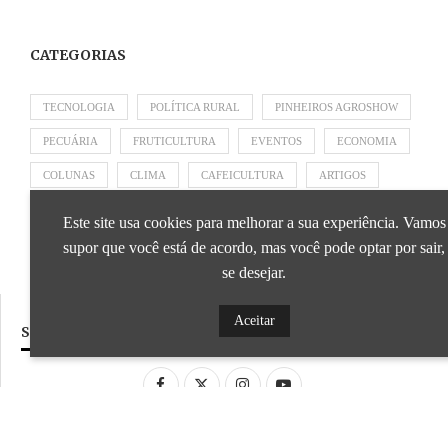
CATEGORIAS
TECNOLOGIA
POLÍTICA RURAL
PINHEIROS AGROSHOW
PECUÁRIA
FRUTICULTURA
EVENTOS
ECONOMIA
COLUNAS
CLIMA
CAFEICULTURA
ARTIGOS
APRESENTADO POR SICOOB
APRESENTADO POR SEBRAE
Este site usa cookies para melhorar a sua experiência. Vamos
APRESENTADO POR BRAPEX
supor que você está de acordo, mas você pode optar por sair,
se desejar.
Aceitar
SIGA NOSSAS REDES SOCIAIS