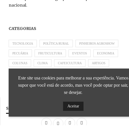
nacional.
CATEGORIAS
TECNOLOGIA
POLÍTICA RURAL
PINHEIROS AGROSHOW
PECUÁRIA
FRUTICULTURA
EVENTOS
ECONOMIA
COLUNAS
CLIMA
CAFEICULTURA
ARTIGOS
APRESENTADO POR SICOOB
APRESENTADO POR SEBRAE
Este site usa cookies para melhorar a sua experiência. Vamos
APRESENTADO POR BRAPEX
supor que você está de acordo, mas você pode optar por sair,
se desejar.
Aceitar
SIGA NOSSAS REDES SOCIAIS