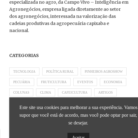
especializada no agro, da Campo Vivo – Inteligência em
Agronegócios, empresa ligada diretamente ao setor
dos agronegócios, interessada na valorização das
cadeias produtivas da agropecuária capixaba e
nacional.
CATEGORIAS
TECNOLOGIA
POLÍTICA RURAL
PINHEIROS AGROSHOW
PECUÁRIA
FRUTICULTURA
EVENTOS
ECONOMIA
COLUNAS
CLIMA
CAFEICULTURA
ARTIGOS
APRESENTADO POR SICOOB
APRESENTADO POR SEBRAE
Este site usa cookies para melhorar a sua experiência. Vamos
APRESENTADO POR BRAPEX
supor que você está de acordo, mas você pode optar por sair,
se desejar.
Aceitar