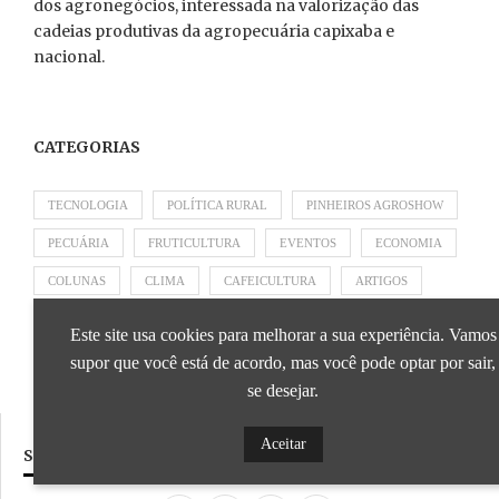
dos agronegócios, interessada na valorização das
cadeias produtivas da agropecuária capixaba e
nacional.
CATEGORIAS
TECNOLOGIA
POLÍTICA RURAL
PINHEIROS AGROSHOW
PECUÁRIA
FRUTICULTURA
EVENTOS
ECONOMIA
COLUNAS
CLIMA
CAFEICULTURA
ARTIGOS
APRESENTADO POR SICOOB
APRESENTADO POR SEBRAE
Este site usa cookies para melhorar a sua experiência. Vamos
APRESENTADO POR BRAPEX
supor que você está de acordo, mas você pode optar por sair,
se desejar.
Aceitar
SIGA NOSSAS REDES SOCIAIS