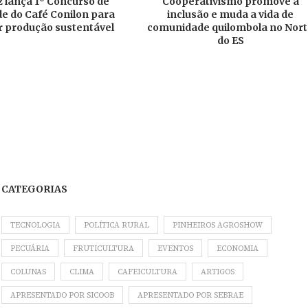
 lança 1º Concurso de
Cooperativismo promove a
e do Café Conilon para
inclusão e muda a vida de
r produção sustentável
comunidade quilombola no Nor
do ES
CATEGORIAS
TECNOLOGIA
POLÍTICA RURAL
PINHEIROS AGROSHOW
PECUÁRIA
FRUTICULTURA
EVENTOS
ECONOMIA
COLUNAS
CLIMA
CAFEICULTURA
ARTIGOS
APRESENTADO POR SICOOB
APRESENTADO POR SEBRAE