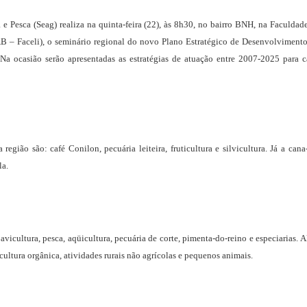
 e Pesca (Seag) realiza na quinta-feira (22), às 8h30, no bairro BNH, na Faculdad
AB – Faceli), o seminário regional do novo Plano Estratégico de Desenvolviment
Na ocasião serão apresentadas as estratégias de atuação entre 2007-2025 para 
região são: café Conilon, pecuária leiteira, fruticultura e silvicultura. Já a cana
la.
icultura, pesca, aqüicultura, pecuária de corte, pimenta-do-reino e especiarias. 
cultura orgânica, atividades rurais não agrícolas e pequenos animais.