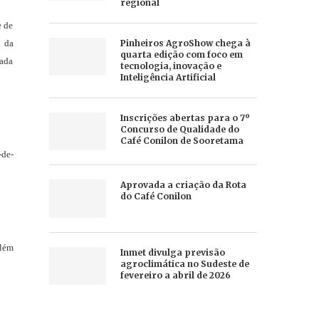
regional
e de
o da
Pinheiros AgroShow chega à
quarta edição com foco em
cada
tecnologia, inovação e
Inteligência Artificial
Inscrições abertas para o 7º
Concurso de Qualidade do
Café Conilon de Sooretama
-de-
Aprovada a criação da Rota
do Café Conilon
Além
Inmet divulga previsão
agroclimática no Sudeste de
fevereiro a abril de 2026