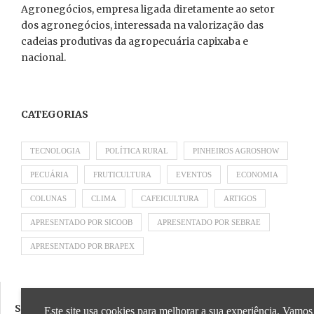
Agronegócios, empresa ligada diretamente ao setor
dos agronegócios, interessada na valorização das
cadeias produtivas da agropecuária capixaba e
nacional.
CATEGORIAS
TECNOLOGIA
POLÍTICA RURAL
PINHEIROS AGROSHOW
PECUÁRIA
FRUTICULTURA
EVENTOS
ECONOMIA
COLUNAS
CLIMA
CAFEICULTURA
ARTIGOS
APRESENTADO POR SICOOB
APRESENTADO POR SEBRAE
APRESENTADO POR BRAPEX
SIGA NOSSAS REDES SOCIAIS
Este site usa cookies para melhorar a sua experiência. Vamos