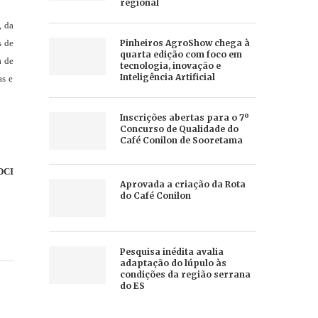
regional
, da
s de
Pinheiros AgroShow chega à
quarta edição com foco em
a de
tecnologia, inovação e
Inteligência Artificial
as e
Inscrições abertas para o 7º
Concurso de Qualidade do
Café Conilon de Sooretama
DCI
Aprovada a criação da Rota
do Café Conilon
Pesquisa inédita avalia
adaptação do lúpulo às
condições da região serrana
do ES