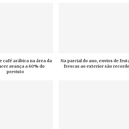
e café arábica na área da
Na parcial do ano, envios de frut
cer avança a 60% do
frescas ao exterior são record
previsto