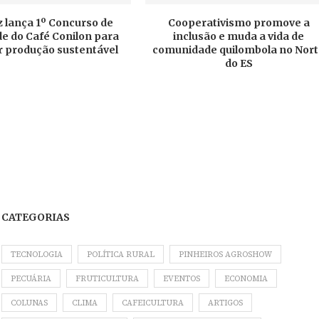
 lança 1º Concurso de
Cooperativismo promove a
e do Café Conilon para
inclusão e muda a vida de
r produção sustentável
comunidade quilombola no Nor
do ES
CATEGORIAS
TECNOLOGIA
POLÍTICA RURAL
PINHEIROS AGROSHOW
PECUÁRIA
FRUTICULTURA
EVENTOS
ECONOMIA
COLUNAS
CLIMA
CAFEICULTURA
ARTIGOS