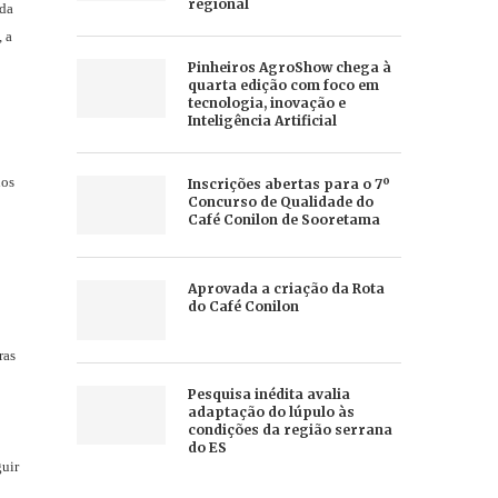
regional
 da
 a
Pinheiros AgroShow chega à
quarta edição com foco em
tecnologia, inovação e
Inteligência Artificial
nos
Inscrições abertas para o 7º
Concurso de Qualidade do
Café Conilon de Sooretama
Aprovada a criação da Rota
do Café Conilon
ras
Pesquisa inédita avalia
adaptação do lúpulo às
condições da região serrana
do ES
guir