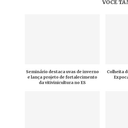
VOCÊ TA
Seminário destaca uvas de inverno
Colheita d
e lança projeto de fortalecimento
Expoca
da vitivinicultura no ES