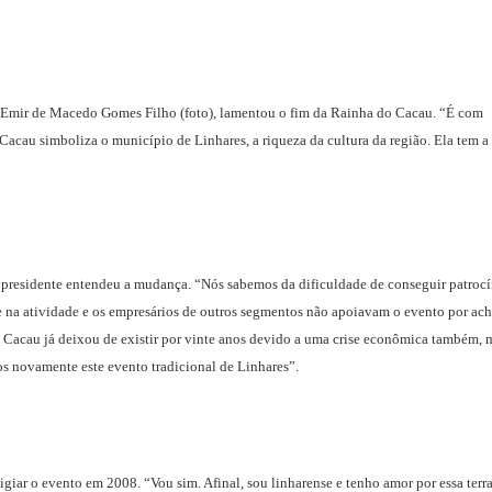
), Emir de Macedo Gomes Filho (foto), lamentou o fim da Rainha do Cacau. “É com
acau simboliza o município de Linhares, a riqueza da cultura da região. Ela tem a
 presidente entendeu a mudança. “Nós sabemos da dificuldade de conseguir patroc
e na atividade e os empresários de outros segmentos não apoiavam o evento por ach
o Cacau já deixou de existir por vinte anos devido a uma crise econômica também, 
 novamente este evento tradicional de Linhares”.
iar o evento em 2008. “Vou sim. Afinal, sou linharense e tenho amor por essa terra