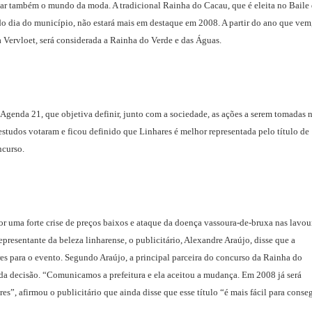
tar também o mundo da moda. A tradicional Rainha do Cacau, que é eleita no Baile
 dia do município, não estará mais em destaque em 2008. A partir do ano que vem,
ca Vervloet, será considerada a Rainha do Verde e das Águas.
Agenda 21, que objetiva definir, junto com a sociedade, as ações a serem tomadas 
estudos votaram e ficou definido que Linhares é melhor representada pelo título de
ncurso.
 uma forte crise de preços baixos e ataque da doença vassoura-de-bruxa nas lavou
resentante da beleza linharense, o publicitário, Alexandre Araújo, disse que a
es para o evento. Segundo Araújo, a principal parceira do concurso da Rainha do
da decisão. “Comunicamos a prefeitura e ela aceitou a mudança. Em 2008 já será
s”, afirmou o publicitário que ainda disse que esse título “é mais fácil para conse