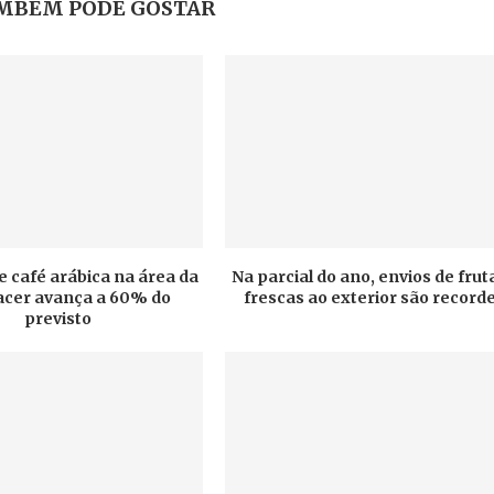
MBÉM PODE GOSTAR
e café arábica na área da
Na parcial do ano, envios de frut
cer avança a 60% do
frescas ao exterior são record
previsto