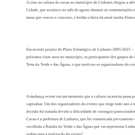
A crise na cultura do cacau no município de Linhares chegou a afe
Cidade, que acontece no mês de agosto durante as comemorações do
musa que vencer o concurso, e herdar a faixa da atual rainha Jéssi
Em recente projeto do Plano Estratégico de Linhares 2005-2025 –
próximos vinte anos no município, os participantes dos grupos de 
Terra do Verde e das Águas, o que motivou os organizadores do co
A mudança ocorre em um momento que a cultura cacaueira passa por
capixabas. Um dos organizadores do evento que elege todo ano a rep
decisão foi tomada devido a dificuldade de conseguir patrocinador
Cacau é a prefeitura de Linhares, que foi comunicada previamente 
escolhida a Rainha do Verde e das Águas que vai representar Linhare
verbas para a realização do evento”.