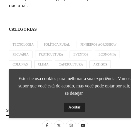
nacional.
CATEGORIAS
TECNOLOGIA
POLÍTICA RURAL
PINHEIROS AGROSHOW
PECUÁRIA
FRUTICULTURA
EVENTOS
ECONOMIA
COLUNAS
CLIMA
CAFEICULTURA
ARTIGOS
APRESENTADO POR SICOOB
APRESENTADO POR SEBRAE
Este site usa cookies para melhorar a sua experiência. Vamos
APRESENTADO POR BRAPEX
supor que você está de acordo, mas você pode optar por sair,
se desejar.
Aceitar
SIGA NOSSAS REDES SOCIAIS